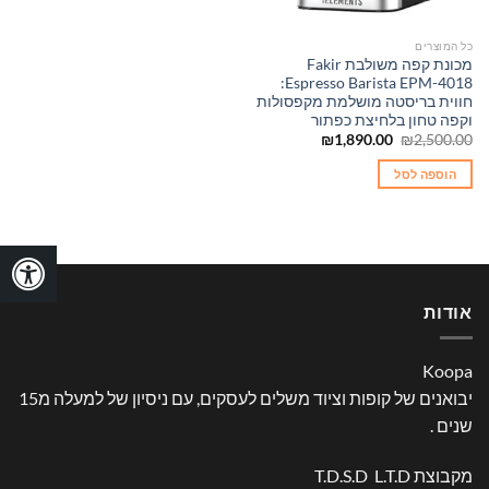
כל המוצרים
מכונת קפה משולבת Fakir
Espresso Barista EPM-4018:
חווית בריסטה מושלמת מקפסולות
וקפה טחון בלחיצת כפתור
המחיר
המחיר
₪
1,890.00
₪
2,500.00
המקורי
הנוכחי
היה:
הוא:
הוספה לסל
₪1,890.00.
₪2,500.00.
אודות
Koopa
יבואנים של קופות וציוד משלים לעסקים, עם ניסיון של למעלה מ15
שנים .
מקבוצת T.D.S.D L.T.D