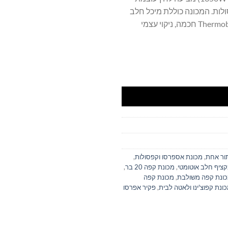
ה טחון או קפסולות. המכונה כוללת מיכל חלב
נשלף 550 מ"ל להקצפה אוטומטית, מיכל מים 1.5 ליטר, מערכת Thermoblock חכמה, ניקוי עצמי
תור אחת
,
מכונת אספרסו וקפסולות
,
ציף חלב אוטומטי
,
מכונת קפה 20 בר
,
ונת קפה משולבת
,
מכונת קפה
ונת קפוצ'ינו ולאטה לבית
,
פקיר אפרסו