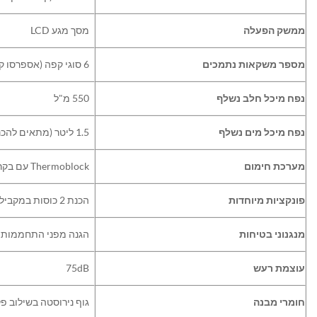
ממשק הפעלה
מסך מגע LCD
מספר משקאות נתמכים
6 סוגי קפה (אספרסו קצר/ארוך, אמריקנו, קפוצ'ינו, לאטה, אספרסו קר)
נפח מיכל חלב נשלף
550 מ"ל
נפח מיכל מים נשלף
1.5 ליטר (מתאים להכנת מספר כוסות ברצף)
מערכת חימום
Thermoblock עם בקרת טמפרטורה מדויקת
פונקציות מיוחדות
הכנת 2 כוסות במקביל, משטח חימום כוסות עליון, לחצן CLEAN
מנגנוני בטיחות
הגנה מפני התחממות יתר, 
עוצמת רעש
75dB
חומרי מבנה
גוף נירוסטה בשילוב פ