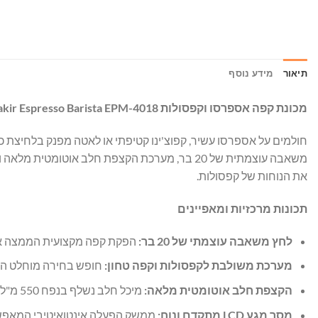
תיאור
מידע נוסף
מכונת קפה אספרסו וקפסולות
Fakir Espresso Barista EPM-4018 –
את הנוחות של קפסולות.
תכונות מרכזיות ומאפיינים
לחץ משאבה עוצמתי של 20 בר
:
הפקת קפה מקצועית הממצה את
מערכת משולבת לקפסולות וקפה טחון
:
חופש בחירה מוחלט המא
הקצפת חלב אוטומטית מלאה
:
מיכל חלב נשלף בנפח 550 מ"ל המקציף את החלב בצורה אוטומטית, מהירה וסמיכה, ליצירת משקאות קפה מבוססי חלב ברמה הגבוהה ביותר.
מסך מגע
LCD
מתקדם ונוח
:
ממשק הפעלה אינטואיטיבי המאפשר 