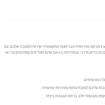
חולמים על אספרסו עשיר, קפוצ'ינו קטיפתי או לאטה מפנק בלחיצת כפתור אחת? מכונת הקפה המשולבת Fakir Espresso Barista EPM-4018 מביאה את חווית הבריסטה המקצועית ישירות למטבח שלכם. עם
 ומסך מגע LCD מתקדם, תוכלו ליהנות מ-6 סוגי משקאות מושלמים המוכנים בדיוק מירבי ובמהירות, בין אם אתם מעדיפים קפה טחון טרי או
ל כוס מחדש.
עליכם לטובת נוחות ומהירות יומיומית.