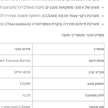
מגוון של 6 סוגי משקאות מובנים
:
מענה מושלם לכל טעם עם תמיכ
מערכת ניקוי עצמי חכמה
(CLEAN):
תחזוקה פשוטה ומהירה ללא
מערכת חימום מהירה ובקרת טמפרטורה
(Thermoblock):
טכנ
מפרט טכני ומאפייני מוצר
מאפיין
פירוט טכני
מותג ודגם
akir Espresso Barista
מק"ט יצרן
EPM-4018
הספק מנוע
1350W
לחץ משאבה
20 בר
סוג מכונה
משולבת (קפה טחון + 