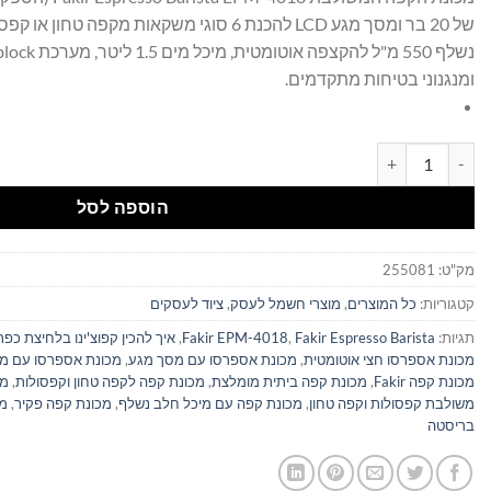
היה:
הוא:
של 20 בר ומסך מגע LCD להכנת 6 סוגי משקאות מקפ
₪1,890.00.
₪2,500.00.
ומנגנוני בטיחות מתקדמים.
כמות של מכונת קפה משולבת Fakir Espresso Barista EPM-4018: חווית בריסטה מושלמת מקפסולות וקפה טחון בלחיצת כפתור
הוספה לסל
מק"ט:
255081
קטגוריות:
כל המוצרים
,
מוצרי חשמל לעסק
,
ציוד לעסקים
תגיות:
Fakir Espresso Barista
,
Fakir EPM-4018
,
איך להכין קפוצ'ינו בלחיצת כפ
מכונת אספרסו חצי אוטומטית
,
מכונת אספרסו עם מסך מגע
,
מכונת אספרסו עם מק
מכונת קפה Fakir
,
מכונת קפה ביתית מומלצת
,
מכונת קפה לקפה טחון וקפסולות
,
מכ
משולבת קפסולות וקפה טחון
,
מכונת קפה עם מיכל חלב נשלף
,
מכונת קפה פקיר
,
מכ
בריסטה