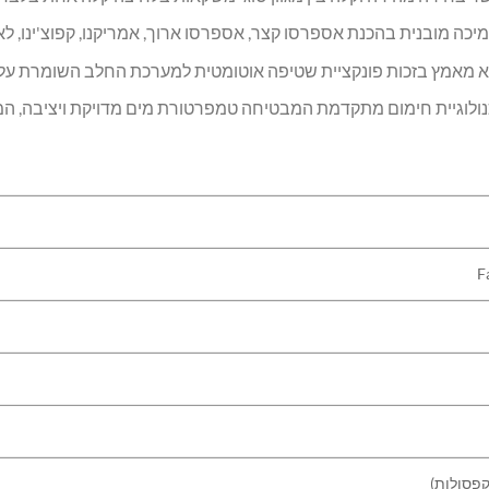
ה מובנית בהכנת אספרסו קצר, אספרסו ארוך, אמריקנו, קפוצ'ינו, לא
 מאמץ בזכות פונקציית שטיפה אוטומטית למערכת החלב השומרת על ה
ולוגיית חימום מתקדמת המבטיחה טמפרטורת מים מדויקת ויציבה, ה
F
קפסולות)