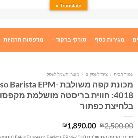
Translate »
ם
מגירות כסף
סורקי ברקוד
מדפסות תרמיות
עמוד הבית
/
ציוד לעסקים
/
מוצרי חשמל לעסק
מכונת קפה משולבת ista EPM
4018: חווית בריסטה מושלמת מקפסו
בלחיצת כפתור
המחיר
המחיר
1,890.00
2,500.00
₪
₪
המקורי
הנוכחי