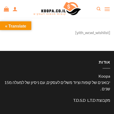
Ski
t
conten
Translate »
[yith_wcwl_wishlist]
אודות
Koopa
יבואנים של קופות וציוד משלים לעסקים, עם ניסיון של למעלה מ15
שנים .
מקבוצת T.D.S.D L.T.D