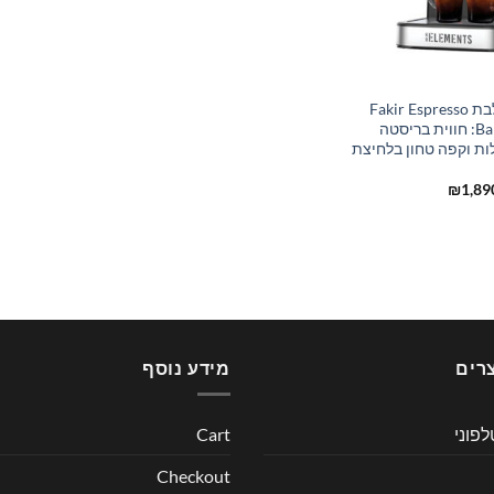
מכונת קפה משולבת Fakir Espresso
Barista EPM-4018: חווית בריסטה
ת וקפה טחון בלחיצת
ר
המחיר
₪
1,89
רי
הנוכחי
הוא:
₪1,890.00.
₪2,500
רים
מידע נוסף
לפוני
Cart
Checkout