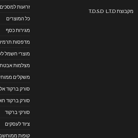
זרועות למסכים
מקבוצת T.D.S.D L.T.D
כל המוצרים
מגירות כסף
מדפסות תרמיו
מוצרי חשמל ל
מצלמות אבטח
משקלים ממוחש
סורק ברקוד אל
סורק ברקוד חוט
סורקי ברקוד
ציוד לעסקים
קופות ממוחשב