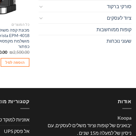
סורקי ברקוד
ציוד לעסקים
כל המוצרים
קופות ממוחשבות
שעוני נוכחות
מושלמת מקפסולו
כפתור
המחי
0.00
₪
2,500.00
המקו
היה:
הוספה לסל
.00.
אודות
קטגוריות מוצ
Koopa
אוזניות למוקד ט
יבואנים של קופות וציוד משלים לעסקים, עם
אל פסק UPS
ניסיון של למעלה מ15 שנים .