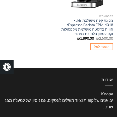
כל המוצרים
מכונת קפה משולבת Fakir
Espresso Barista EPM-4018:
חווית בריסטה מושלמת מקפסולות
וקפה טחון בלחיצת כפתור
המחיר
המחיר
₪
1,890.00
₪
2,500.00
המקורי
הנוכחי
היה:
הוא:
הוספה לסל
₪1,890.00.
₪2,500.00.
אודות
Koopa
יבואנים של קופות וציוד משלים לעסקים, עם ניסיון של למעלה מ15
שנים .