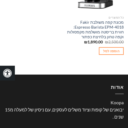
כל המוצרים
מכונת קפה משולבת Fakir
Espresso Barista EPM-4018:
חווית בריסטה מושלמת מקפסולות
וקפה טחון בלחיצת כפתור
המחיר
המחיר
₪
1,890.00
₪
2,500.00
המקורי
הנוכחי
היה:
הוא:
הוספה לסל
₪1,890.00.
₪2,500.00.
אודות
Koopa
יבואנים של קופות וציוד משלים לעסקים, עם ניסיון של למעלה מ15
שנים .