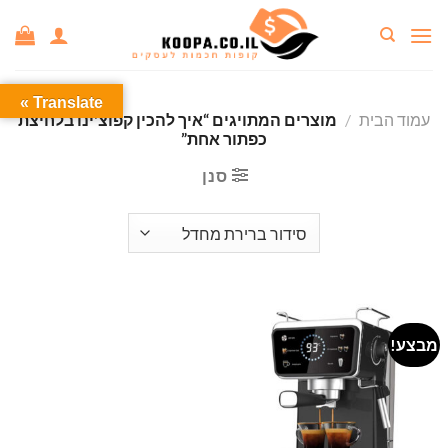
Ski
t
conten
Translate »
עמוד הבית
/
מוצרים המתויגים “איך להכין קפוצ'ינו בלחיצת
כפתור אחת”
סנן
מבצע!