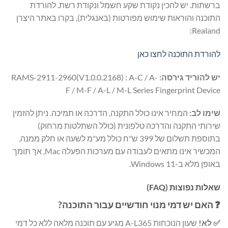
ברשתות. יש להכין נקודת שקע חשמל ונקודת רשת. להורדת
התוכנה והוראות שימוש מפורטות (באנגלית), בקרו באתר היצרן
Realand:
להורדת התוכנה לחצו כאן
יש להוריד גירסה:
RAMS-2911-2960(V1.0.0.2168) : A-C / A-
F / M-F / A-L / M-L Series Fingerprint Device
שימו לב:
המחיר אינו כולל התקנה, הדרכה או תמיכה. ניתן להזמין
שירותי התקנה והדרכה טלפונית (כולל השתלטות מרחוק)
בתוספת תשלום של 399 ש"ח כולל מע"מ לשעה או חלק ממנה.
המכשיר אינו מתאים לעבודה עם מערכות הפעלה Mac, אך תומך
באופן מלא ב-Windows 11.
שאלות נפוצות (FAQ)
❓ האם יש דמי מנוי חודשיים עבור התוכנה?
✅ לא!
שעון הנוכחות A-L365 מגיע עם תוכנה מלאה ללא כל דמי