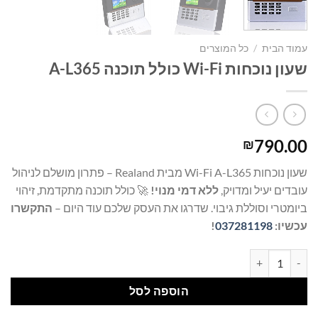
עמוד הבית
/
כל המוצרים
שעון נוכחות Wi-Fi כולל תוכנה A-L365
790.00
₪
שעון נוכחות Wi-Fi A-L365 מבית Realand – פתרון מושלם לניהול
עובדים יעיל ומדויק,
ללא דמי מנוי!
🚀 כולל תוכנה מתקדמת, זיהוי
ביומטרי וסוללת גיבוי. שדרגו את העסק שלכם עוד היום –
התקשרו
עכשיו:
037281198
!
כמות של שעון נוכחות Wi-Fi כולל תוכנה A-L365
הוספה לסל