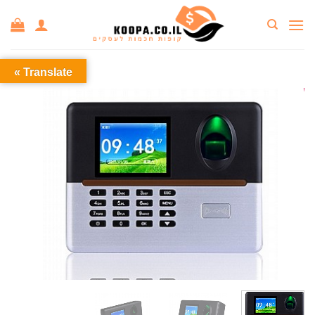
Ski
t
conten
Translate »