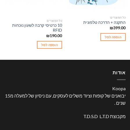
כל המוצרים
כל המוצרים
התקנה + הדרכה טלפונית
10 כרטיסי קרבה לשעון נוכחות
₪
399.00
RFID
₪
190.00
הוספה לסל
הוספה לסל
אודות
Koopa
יבואנים של קופות וציוד משלים לעסקים, עם ניסיון של למעלה מ15
שנים .
מקבוצת T.D.S.D L.T.D