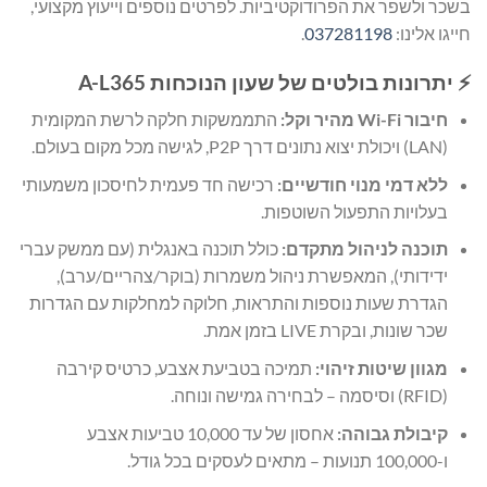
בשכר ולשפר את הפרודוקטיביות. לפרטים נוספים וייעוץ מקצועי,
חייגו אלינו:
037281198
.
⚡ יתרונות בולטים של שעון הנוכחות A-L365
חיבור Wi-Fi מהיר וקל:
התממשקות חלקה לרשת המקומית
(LAN) ויכולת יצוא נתונים דרך P2P, לגישה מכל מקום בעולם.
ללא דמי מנוי חודשיים:
רכישה חד פעמית לחיסכון משמעותי
בעלויות התפעול השוטפות.
תוכנה לניהול מתקדם:
כולל תוכנה באנגלית (עם ממשק עברי
ידידותי), המאפשרת ניהול משמרות (בוקר/צהריים/ערב),
הגדרת שעות נוספות והתראות, חלוקה למחלקות עם הגדרות
שכר שונות, ובקרת LIVE בזמן אמת.
מגוון שיטות זיהוי:
תמיכה בטביעת אצבע, כרטיס קירבה
(RFID) וסיסמה – לבחירה גמישה ונוחה.
קיבולת גבוהה:
אחסון של עד 10,000 טביעות אצבע
ו-100,000 תנועות – מתאים לעסקים בכל גודל.