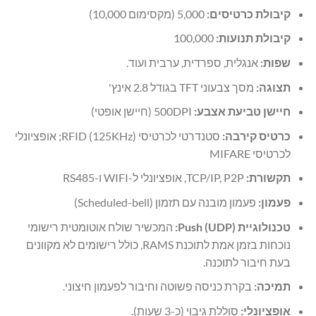
קיבולת כרטיסים:
5,000 (מקסימום 10,000)
קיבולת תנועות:
100,000
שפות:
אנגלית, ספרדית, ערבית ועוד.
תצוגה:
מסך צבעוני TFT בגודל 2.8 אינץ'
חיישן טביעת אצבע:
500DPI (חיישן אופטי)
כרטיס קירבה:
סטנדרטי לכרטיסי RFID (125KHz); אופציונלי
לכרטיסי MIFARE
תקשורת:
TCP/IP, P2P, אופציונלי ל-WIFI ו-RS485
פעמון:
פעמון מובנה עם תזמון (Scheduled-bell)
טכנולוגיית Push (UDP):
המכשיר שולח אוטומטית רישומי
נוכחות בזמן אמת לתוכנת RAMS, כולל רישומים לא מקוונים
בעת חיבור לתוכנה.
תמיכה:
בקרת כניסה פשוטה וחיבור לפעמון חיצוני.
אופציונלי:
סוללת גיבוי (כ-3 שעות).