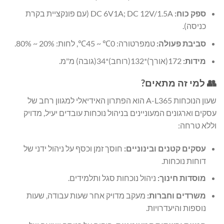
ספק כוח:
DC 6V1A; DC 12V/1.5A (עם פונקציית בקרת
כניסה).
סביבת פעולה:
טמפרטורה: 0℃ ~ 45℃, לחות: 20% ~ 80%.
מידות:
172(אורך)*132(רוחב)*34(גובה) מ"מ.
👥 למי זה מתאים?
שעון הנוכחות A-L365 הוא הפתרון האידיאלי למגוון רחב של
עסקים וארגונים המעוניינים בניהול נוכחות עובדים יעיל, מדויק
וללא טרחה:
עסקים קטנים ובינוניים:
חוסך זמן וכסף על ניהול ידני של
דוחות נוכחות.
מוסדות חינוך:
ניהול נוכחות סגל ותלמידים.
משרדים וחברות:
מעקב מדויק אחר שעות עבודה, שעות
נוספות והיעדרויות.