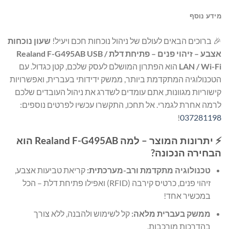
מידע נוסף
🎉 ברוכים הבאים לעולם של ניהול נוכחות חכם ויעיל!
שעון נוכחות
אצבע – זיהוי פנים – פתיחת דלת Realand F-G495AB USB /
LAN / Wi-Fi
הוא הפתרון המושלם לעסק שלכם, קטן כגדול. עם
הטכנולוגיה המתקדמת ביותר, ממשק ידידותי בעברית, ואפשרויות
קישוריות מגוונות, אתם עומדים לשדרג את ניהול העובדים שלכם
לרמה אחרת לגמרי. אל תחכו, התקשרו עכשיו לפרטים נוספים:
!
037281198
⚡ יתרונות המוצר – למה Realand F-G495AB הוא
הבחירה הנכונה?
טכנולוגיה מתקדמת ורב-מערכתית:
קריאת טביעות אצבע,
זיהוי פנים, כרטיס קירבה (RFID) ואפילו פתיחת דלת – הכל
במכשיר אחד!
ממשק בעברית מלאה:
קל לשימוש ולהבנה, ללא צורך
בהדרכות מורכבות.