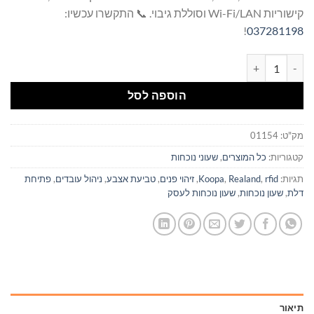
קישוריות Wi-Fi/LAN וסוללת גיבוי. 📞 התקשרו עכשיו:
!
037281198
כמות של שעון נוכחות אצבע - זיהוי פנים - פתיחת דלת Realand F-G495AB USB / LAN / Wi-Fi
הוספה לסל
מק"ט:
01154
קטגוריות:
כל המוצרים
,
שעוני נוכחות
תגיות:
rfid
,
Realand
,
Koopa
,
זיהוי פנים
,
טביעת אצבע
,
ניהול עובדים
,
פתיחת
דלת
,
שעון נוכחות
,
שעון נוכחות לעסק
תיאור