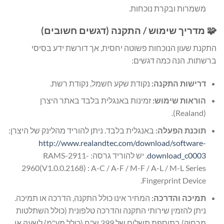
משמרות ובקרת נוכחות.
🧩 מדריך שימוש / התקנה (דגשים חשובים)
התקנת שעון הנוכחות פשוטה יחסית, אך דורשת ידע בסיסי
ברשתות. הנה כמה דגשים:
דרישות התקנה:
נקודת שקע חשמל, נקודת רשת.
הוראות שימוש:
זמינות באנגלית בלבד באתר היצרן
(Realand).
תוכנת הפעלה:
באנגלית בלבד. ניתן להוריד מהלינק של היצרן:
http://www.realandtec.com/download/software-
download_c0003
. יש להוריד גרסה: RAMS-2911-
2960(V1.0.0.2168) : A-C / A-F / M-F / A-L / M-L Series
Fingerprint Device.
תמיכה והדרכה:
המחיר אינו כולל התקנה, הדרכה או תמיכה.
ניתן להזמין שירותי התקנה והדרכה טלפונית (כולל השתלטות
מרחוק) בתוספת תשלום של 399 ש"ח (כולל מע"מ) לשעה או