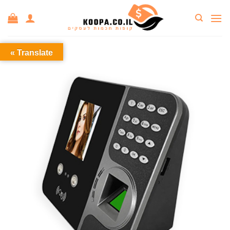
Ski
t
conten
Translate »