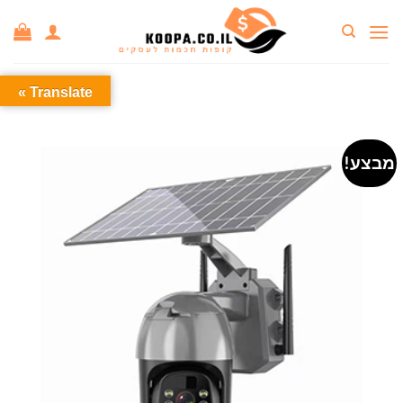
Ski
t
conten
Translate »
מבצע!