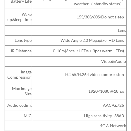
Battery Life
weather
（ standby status）
Wake
15S/30S/60S/Do not sleep
up/sleep time
Lens
Lens type
Wide Angle 2.0 Megapixel HD Lens
IR Distance
0-10m(3pcs ir LEDs + 3pcs warm LEDs)
Video&Audio
Image
H.265/H.264 video compression
Compression
Max Image
1920×1080 @18fps
Size
Audio coding
AAC/G.726
MIC
High sensitivity -38dB
4G & Network