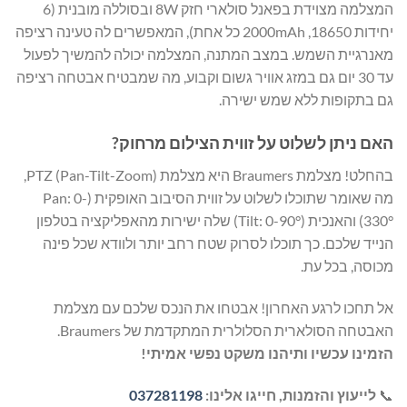
המצלמה מצוידת בפאנל סולארי חזק 8W ובסוללה מובנית (6
יחידות 18650, 2000mAh כל אחת), המאפשרים לה טעינה רציפה
מאנרגיית השמש. במצב המתנה, המצלמה יכולה להמשיך לפעול
עד 30 יום גם במזג אוויר גשום וקבוע, מה שמבטיח אבטחה רציפה
גם בתקופות ללא שמש ישירה.
האם ניתן לשלוט על זווית הצילום מרחוק?
בהחלט! מצלמת Braumers היא מצלמת PTZ (Pan-Tilt-Zoom),
מה שאומר שתוכלו לשלוט על זווית הסיבוב האופקית (Pan: 0-
330°) והאנכית (Tilt: 0-90°) שלה ישירות מהאפליקציה בטלפון
הנייד שלכם. כך תוכלו לסרוק שטח רחב יותר ולוודא שכל פינה
מכוסה, בכל עת.
אל תחכו לרגע האחרון! אבטחו את הנכס שלכם עם מצלמת
האבטחה הסולארית הסלולרית המתקדמת של Braumers.
הזמינו עכשיו ותיהנו משקט נפשי אמיתי!
📞
לייעוץ והזמנות, חייגו אלינו:
037281198