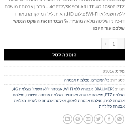
היה:
הוא:
4GPTZ/SK SOLAR LTE 4G 1080P PTZ – פתרון אבטחה מושלם
₪1,099.00.
₪1,199.00.
ללא חשמל או Wi-Fi! צילום HD, ראיית לילה מתקדמת, אודיו
דו-כיווני ושליטה מלאה מהנייד. 🚀
הבטיחו את השקט הנפשי
שלכם עוד היום!
כמות של מצלמת אבטחה סולארית סלולרית Braumers BRC-IP200C-4GPTZ/SK SOLAR LTE 4G 1080P PTZ
הוספה לסל
מק"ט:
83016
קטגוריות:
כל המוצרים
,
מצלמות אבטחה
תגיות:
BRAUMERS
,
אבטחה ללא Wi-Fi
,
אבטחה ללא חשמל
,
מצלמת 4G
,
מצלמת PTZ
,
מצלמת אבטחה אלחוטית
,
מצלמת אבטחה חיצונית
,
מצלמת
אבטחה לבית
,
מצלמת אבטחה לעסק
,
מצלמת אבטחה סולארית
,
מצלמת
אבטחה סלולרית