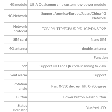
4G module
UBIA Qualcomm chip custom low-power module
Support America/Europe/Japan/China 4G
4G Network
Network
Network
TCP/IP/HTTP/TCP/UDP/DHCP/DNS/P2P
protocol
SIM card
Nano SIM
4G antenna
double antenna
Function
P2P
Support UID and QR code scanning to view
Event alarm
Support
Rotation
Pan: 0-330 degree; Tilt: 0-90degree
angle
Button
Power button, Reset button
Status
Blue/red LED
Indicator