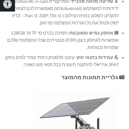
📱 שליטה מלאה מהנייד:
אפליקציית i-cam+ (או Ubox)
ידידותית למשתמש (iOS/Android) מאפשרת לכם לצפות,
להקליט, לשלוט בזווית הצילום (PTZ – Pan: 0-330°, Tilt: 0-
90°) ולנהל את כל הגדרות המצלמה מרחוק.
💾 אחסון גמיש ומאובטח:
תמיכה בכרטיסי TF עד 128GB
ואפשרות לאחסון בענן (P2P) מבטיחים שכל ההקלטות שלכם
שמורות ובטוחות.
💪 עמידות בתנאי חוץ:
עיצוב פלסטיק כיפתי עמיד למים בתקן
IP67, אידיאלי להתקנה חיצונית בכל תנאי מזג האוויר.
📸 גלריית תמונות מהמוצר