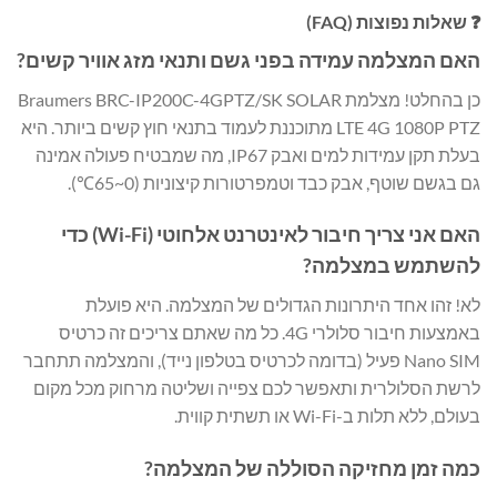
❓ שאלות נפוצות (FAQ)
האם המצלמה עמידה בפני גשם ותנאי מזג אוויר קשים?
כן בהחלט! מצלמת Braumers BRC-IP200C-4GPTZ/SK SOLAR
LTE 4G 1080P PTZ מתוכננת לעמוד בתנאי חוץ קשים ביותר. היא
בעלת תקן עמידות למים ואבק IP67, מה שמבטיח פעולה אמינה
גם בגשם שוטף, אבק כבד וטמפרטורות קיצוניות (0~65℃).
האם אני צריך חיבור לאינטרנט אלחוטי (Wi-Fi) כדי
להשתמש במצלמה?
לא! זהו אחד היתרונות הגדולים של המצלמה. היא פועלת
באמצעות חיבור סלולרי 4G. כל מה שאתם צריכים זה כרטיס
Nano SIM פעיל (בדומה לכרטיס בטלפון נייד), והמצלמה תתחבר
לרשת הסלולרית ותאפשר לכם צפייה ושליטה מרחוק מכל מקום
בעולם, ללא תלות ב-Wi-Fi או תשתית קווית.
כמה זמן מחזיקה הסוללה של המצלמה?