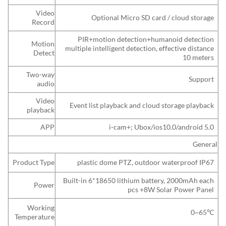
Video
Optional Micro SD card / cloud storage
Record
PIR+motion detection+humanoid detection
Motion
multiple intelligent detection, effective distance
Detect
10 meters
Two-way
Support
audio
Video
Event list playback and cloud storage playback
playback
APP
i-cam+; Ubox/ios10.0/android 5.0
General
Product Type
plastic dome PTZ, outdoor waterproof IP67
Built-in 6*18650 lithium battery, 2000mAh each
Power
pcs +8W Solar Power Panel
Working
0~65
℃
Temperature