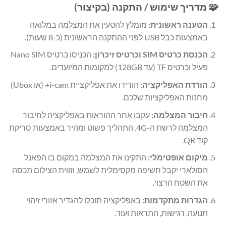
🧩 מדריך שימוש / התקנה (בקיצור)
הטענה ראשונית:
מומלץ להטעין את המצלמה במלואה
באמצעות כבל USB לפני ההתקנה הראשונית (כ-8 שעות).
הכנסת כרטיס SIM וכרטיס זיכרון:
הכניסו כרטיס Nano SIM
פעיל וכרטיס TF (עד 128GB) למקומות המיועדים.
הורדת האפליקציה:
הורידו את אפליקציית i-cam+ (או Ubox)
מחנות האפליקציות שלכם.
חיבור המצלמה:
עקבו אחר ההוראות באפליקציה לחיבור
המצלמה לרשת ה-4G. התהליך פשוט ומהיר באמצעות סריקת
קוד QR.
מיקום אופטימלי:
התקינו את המצלמה במקום בו הפאנל
הסולארי יקבל חשיפה מקסימלית לשמש, וזווית הצילום תכסה
את השטח הרצוי.
הגדרות מתקדמות:
באפליקציה תוכלו להגדיר אזורי זיהוי
תנועה, רגישות, התראות ועוד.