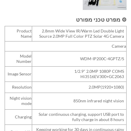
⚙️ מפרט טכני מפורט
Product
2.8mm Wide View IR/Warm Led Double Light
Name
Source 2.0MP Full Color PTZ Solar 4G Camera
Camera
Model
WDM-IP200C-4GPTZ/S
Number
1/2.9" 2.0MP 1080P COMS
Image Sensor
Hi3516EV300+GC2063
Resolution
2.0MP(1920×1080)
Night vision
850nm infrared night vision
mode
Solar continuous charging, support USB port to
Charging
fully charge in about 8 hours
Keeping working for 30 days in continuous rainy