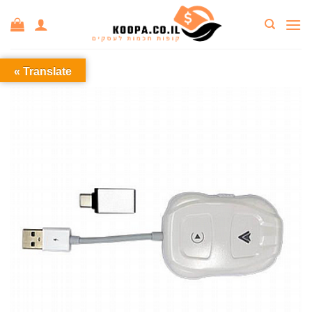
Ski
t
conten
Translate »