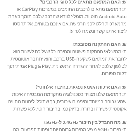
ש: האם המתאם מתאים לכל סוגי הרכבים?
ת: המתאם מתאים לרכבים התומכים במערכות CarPlay או
Android Auto חוטיות. מומלץ לוודא שהרכב שלכם תומך באחת
מהמערכות הללו לפני הרכישה. אם אינכם בטוחים, אל תהססו
ליצור איתנו קשר ונשמח לסייע!
ש: האם ההתקנה מסובכת?
ת: ממש לא! ההתקנה פשוטה ומהירה. כל שעליכם לעשות הוא
לחבר את המתאם לשקע ה-USB ברכב, והוא יתחבר אוטומטית
לטלפון שלכם לאחר ההגדרה הראשונית. Plug & Play אמיתי תוך
דקות ספורות.
ש: האם איכות השמע נפגעת בחיבור אלחוטי?
ת: המתאם שלנו מצויד בטכנולוגיה מתקדמת המבטיחה איכות
שמע גבוהה במיוחד ומינימום עיכובים, כך שתוכלו ליהנות מחוויה
אקוסטית עשירה וברורה, בדיוק כמו בחיבור חוטי, ללא פשרות.
ש: מה ההבדל בין חיבור 2.4GHz ל-5GHz?
ת: חיבור 5GHz מציע מהירות גבוהה יותר ופחות הפרעות, מה