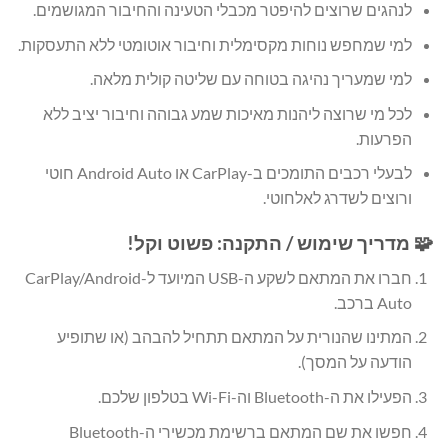
לנהגים שרוצים להיפטר מכבלי הטעינה והחיבור המגושמים.
למי שמחפש נוחות מקסימלית וחיבור אוטומטי ללא התעסקות.
למי שמעריך נהיגה בטוחה עם שליטה קולית מלאה.
לכל מי שרוצה ליהנות מאיכות שמע גבוהה וחיבור יציב ללא
הפרעות.
לבעלי רכבים התומכים ב-CarPlay או Android Auto חוטי
ורוצים לשדרג לאלחוטי.
🧩 מדריך שימוש / התקנה: פשוט וקל!
חברו את המתאם לשקע ה-USB המיועד ל-CarPlay/Android
Auto ברכב.
המתינו שהנורית על המתאם תתחיל להבהב (או שתופיע
הודעה על המסך).
הפעילו את ה-Bluetooth וה-Wi-Fi בטלפון שלכם.
חפשו את שם המתאם ברשימת מכשירי ה-Bluetooth