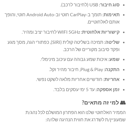
סוג חיבור:
USB (לחיבור לרכב).
תאימות:
תומך ב-CarPlay חוטי וב-Android Auto חוטי, והופך
אותם לאלחוטיים.
קישוריות אלחוטית:
WIFI 5GHz לחיבור יציב ומהיר.
שליטה:
תמיכה בשליטה קולית (SIRI), כפתורי הגה, מסך מגע
ופקד סיבוב מקוריים של הרכב.
שמע:
איכות שמע גבוהה עם עיכוב מינימלי.
התקנה:
Plug & Play, חיבור מהיר וקל.
אחריות:
חודשיים אחריות מלאה לשקט נפשי.
זמן אספקה:
עד 5 ימי עסקים בלבד.
👥 למי זה מתאים?
הממיר האלחוטי שלנו הוא הפתרון המושלם לכל נהג/ת
שמעוניין/ת לשדרג את חווית הנהיגה שלו/ה: