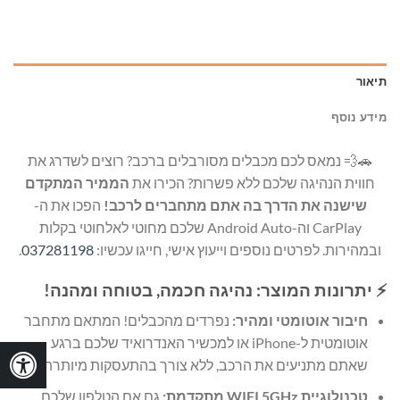
תיאור
מידע נוסף
🚗💨 נמאס לכם מכבלים מסורבלים ברכב? רוצים לשדרג את
חווית הנהיגה שלכם ללא פשרות? הכירו את
הממיר המתקדם
שישנה את הדרך בה אתם מתחברים לרכב!
הפכו את ה-
CarPlay וה-Android Auto שלכם מחוטי לאלחוטי בקלות
ובמהירות. לפרטים נוספים וייעוץ אישי, חייגו עכשיו:
037281198
.
⚡ יתרונות המוצר: נהיגה חכמה, בטוחה ומהנה!
חיבור אוטומטי ומהיר:
נפרדים מהכבלים! המתאם מתחבר
אוטומטית ל-iPhone או למכשיר האנדרואיד שלכם ברגע
שאתם מתניעים את הרכב, ללא צורך בהתעסקות מיותרת.
טכנולוגיית WIFI 5GHz מתקדמת:
גם אם הטלפון שלכם