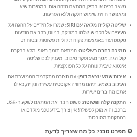
נשאר בכיס או בתיק, המתאם מזהה אותו במהירות שיא
ומאפשר חווית שימוש חלקה וללא הפרעות.
שליטה קולית מלאה עם SIRI:
שמרו על הידיים על ההגה ועל
העיניים על הכביש. שלטו במוזיקה, בניווט, בקריאת הודעות
טקסט ועוד באמצעות פקודות קוליות פשוטות ובטוחות.
תמיכה רחבה בשליטה:
המתאם תומך באופן מלא בבקרת
קול, הגה, מסך מגע ופקד סיבוב, ומעניק לכם שליטה
אינטואיטיבית ונוחה על כל הפונקציות.
איכות שמע יוצאת דופן:
עם תצורה מתקדמת הממזערת את
העיכוב בשמע, תיהנו מחוויה אקוסטית עשירה ונקייה, כאילו
אתם מחוברים ישירות.
התקנה קלה ופשוטה:
פשוט חברו את המתאם לשקע ה-USB
ברכב, והוא מוכן לפעולה! אין צורך בידע טכני מוקדם או
בהתקנות מסובכות.
⚙️ מפרט טכני: כל מה שצריך לדעת