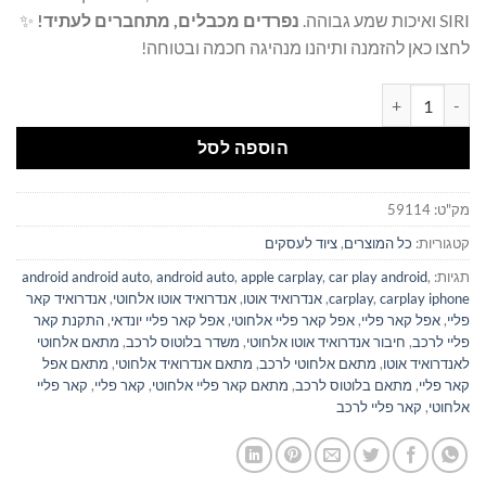
SIRI ואיכות שמע גבוהה.
נפרדים מכבלים, מתחברים לעתיד!
✨
לחצו כאן להזמנה ותיהנו מנהיגה חכמה ובטוחה!
כמות של ממיר מתאם לרכב CarPlay ו-Android Auto מחוטי לאלחוטי
הוספה לסל
מק"ט:
59114
קטגוריות:
כל המוצרים
,
ציוד לעסקים
תגיות:
,
car play android
,
apple carplay
,
android auto
,
android android auto
carplay iphone
,
carplay
,
אנדרואיד אוטו
,
אנדרואיד אוטו אלחוטי
,
אנדרואיד קאר
פליי
,
אפל קאר פליי
,
אפל קאר פליי אלחוטי
,
אפל קאר פליי יונדאי
,
התקנת קאר
פליי לרכב
,
חיבור אנדרואיד אוטו אלחוטי
,
משדר בלוטוס לרכב
,
מתאם אלחוטי
לאנדרואיד אוטו
,
מתאם אלחוטי לרכב
,
מתאם אנדרואיד אלחוטי
,
מתאם אפל
קאר פליי
,
מתאם בלוטוס לרכב
,
מתאם קאר פליי אלחוטי
,
קאר פליי
,
קאר פליי
אלחוטי
,
קאר פליי לרכב