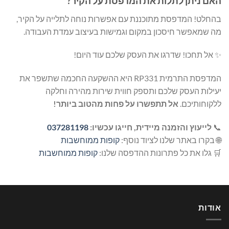
האם ניתן לתלות את המדפסת על הקיר?
בהחלט! המדפסת מתוכננת עם אפשרות נוחה לתלייה על הקיר,
מה שמאפשר חיסכון במקום וגמישות בעיצוב עמדת העבודה.
✨ אל תחכו! שדרגו את העסק שלכם עוד היום!
המדפסת התרמית RP331 היא ההשקעה החכמה שתשפר את
יעילות העסק שלכם ותספק חווית שירות מהירה וחלקה
ללקוחותיכם.
אל תתפשרו על פחות מהטוב ביותר!
📞
לייעוץ והזמנה מיידית, חייגו עכשיו:
037281198
🌐 בקרו באתר שלנו לציוד נוסף:
קופות ממוחשבות
🛒 גלו את כל פתרונות ההדפסה שלנו:
קופות ממוחשבות
אודות