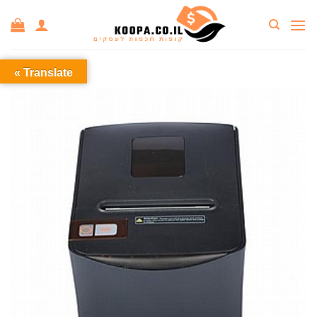
Ski
t
conten
Translate »