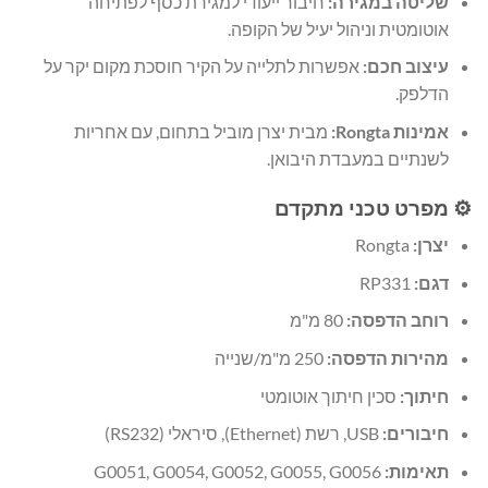
שליטה במגירה:
חיבור ייעודי למגירת כסף לפתיחה
אוטומטית וניהול יעיל של הקופה.
עיצוב חכם:
אפשרות לתלייה על הקיר חוסכת מקום יקר על
הדלפק.
אמינות Rongta:
מבית יצרן מוביל בתחום, עם אחריות
לשנתיים במעבדת היבואן.
⚙️ מפרט טכני מתקדם
יצרן:
Rongta
דגם:
RP331
רוחב הדפסה:
80 מ"מ
מהירות הדפסה:
250 מ"מ/שנייה
חיתוך:
סכין חיתוך אוטומטי
חיבורים:
USB, רשת (Ethernet), סיראלי (RS232)
תאימות:
G0051, G0054, G0052, G0055, G0056