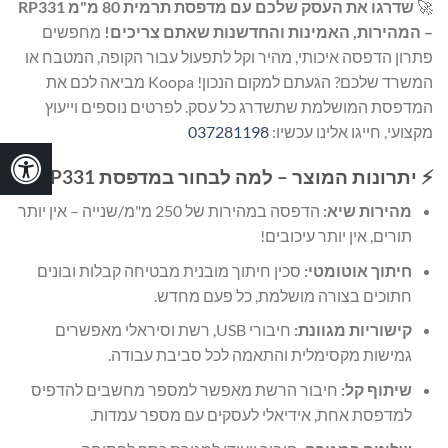
🚀
שדרגו את העסק שלכם עם מדפסת תרמית 80 מ"מ RP331
– המהירות, האמינות והחדשנות שאתם צריכים!
מחפשים
פתרון הדפסה איכותי, מהיר וקל לתפעול עבור הקופה, המטבח או
המשרד שלכם? הגעתם למקום הנכון! Koopa מביאה לכם את
המדפסת המושלמת שתשדרג כל עסק. לפרטים נוספים וייעוץ
מקצועי, חייגו אלינו עכשיו:
037281198
⚡ יתרונות המוצר – למה לבחור במדפסת RP331?
מהירות שיא:
הדפסה במהירות של 250 מ"מ/שנייה – אין יותר
תורים, אין יותר עיכובים!
חיתוך אוטומטי:
סכין חיתוך מובנית מבטיחה קבלות ובונים
חתוכים בצורה מושלמת, כל פעם מחדש.
קישוריות מגוונת:
חיבורי USB, רשת וסיראלי מאפשרים
גמישות מקסימלית והתאמה לכל סביבת עבודה.
שיתוף קל:
חיבור הרשת מאפשר למספר מחשבים להדפיס
למדפסת אחת, אידיאלי לעסקים עם מספר עמדות.