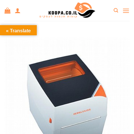
Ski
t
conten
Translate »