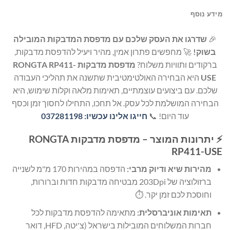
מידע נוסף
🎉
שדרגו את העסק שלכם עם מדפסת המדבקות המובילה
בשוק!
🚀 מחפשים פתרון אמין, מהיר ויעיל להדפסת מדבקות,
ברקודים ותוויות משלוח?
מדפסת מדבקות RONGTA RP411-
USE
היא הבחירה האולטימטיבית שתשנה את תהליכי העבודה
שלכם. עם ביצועים עוצמתיים, תאימות מלאה וקלות שימוש, היא
הבחירה המושלמת לכל עסק. אל תחכו, התחילו לחסוך זמן וכסף
עוד היום! 📞
חייגו אלינו עכשיו: 037281198
⚡ יתרונות המוצר – מדפסת מדבקות RONGTA
RP411-USE
מהירות שיא ודיוק מרבי:
הדפסה במהירות 170 מ"מ לשנייה
ברזולוציה של 203Dpi מבטיחה מדבקות חדות וברורות,
וחוסכת לכם זמן יקר. ⏱️
תאימות אוניברסלית:
מתאימה להדפסת מדבקות לכל
חברות המשלוחים המובילות בישראל (צ'יטה, HFD, דואר