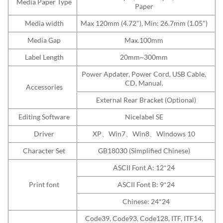
Media Paper Type
Paper
Media width
Max 120mm (4.72"), Min: 26.7mm (1.05")
Media Gap
Max.100mm
Label Length
20mm~300mm
Power Apdater, Power Cord, USB Cable,
CD, Manual.
Accessories
External Rear Bracket (Optional)
Editing Software
Nicelabel SE
Driver
XP、Win7、Win8、Windows 10
Character Set
GB18030 (Simplified Chinese)
ASCII Font A: 12*24
Print font
ASCII Font B: 9*24
Chinese: 24*24
Code39, Code93, Code128, ITF, ITF14,