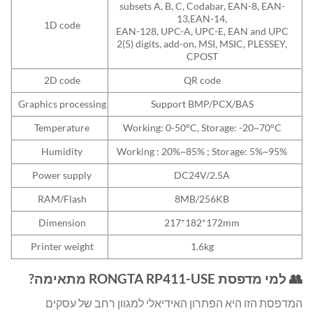
subsets A, B, C, Codabar, EAN-8, EAN-
13,EAN-14,
1D code
EAN-128, UPC-A, UPC-E, EAN and UPC
2(5) digits, add-on, MSI, MSIC, PLESSEY,
CPOST
2D code
QR code
Graphics processing
Support BMP/PCX/BAS
Temperature
Working: 0-50°C, Storage: -20~70°C
Humidity
Working : 20%~85% ; Storage: 5%~95%
Power supply
DC24V/2.5A
RAM/Flash
8MB/256KB
Dimension
217*182*172mm
Printer weight
1.6kg
👥 למי מדפסת RONGTA RP411-USE מתאימה?
המדפסת הזו היא הפתרון האידיאלי למגוון רחב של עסקים