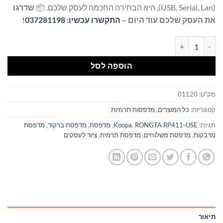
(USB, Serial, Lan), היא הבחירה החכמה לעסק שלכם. 📦
שדרגו
את העסק שלכם עוד היום –
התקשרו עכשיו: 037281198
!
כמות של מדפסת מדבקות RONGTA RP411-USE
הוספה לסל
מק"ט:
01120
קטגוריות:
כל המוצרים
,
מדפסות תרמיות
תגיות:
RONGTA RP411-USE
,
Koopa
,
מדפסת
,
מדפסת ברקוד
,
מדפסת
מדבקות
,
מדפסת משלוחים
,
מדפסת תרמית
,
ציוד לעסקים
תיאור