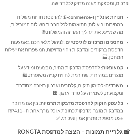
וצרכים, ומספקת מענה מדויק לכל דרישה:
חנויות אונליין ו-E-commerce:
להדפסת תוויות משלוח
במהירות וביעילות, התואמות לכל חברות השילוח המובילות,
מה שמייעל את תהליך האריזה והמשלוח. 🌐
מחסנים ומרכזים לוגיסטיים:
לניהול מלאי חכם באמצעות
הדפסת ברקודים ומדבקות זיהוי מדויקות, המשפרות את יעילות
המחסן. 🏭
קמעונאות:
להדפסת מדבקות מחיר, מבצעים ומידע על
מוצרים במהירות, שתורמת לחווית קנייה משופרת. 🛍️
משרדים:
לסימון תיקים, קלסרים וארכיון בצורה מסודרת
ומקצועית, לשמירה על סדר וארגון. 🏢
כל עסק הזקוק להדפסת מדבקות תרמיות:
בין אם מדובר
במדבקות מוצר, מדבקות כתובת או כל צורך אחר, ה-RP411-
USE מספקת פתרון אמין ואיכותי. ✅
📸 גלריית תמונות – הצצה למדפסת RONGTA