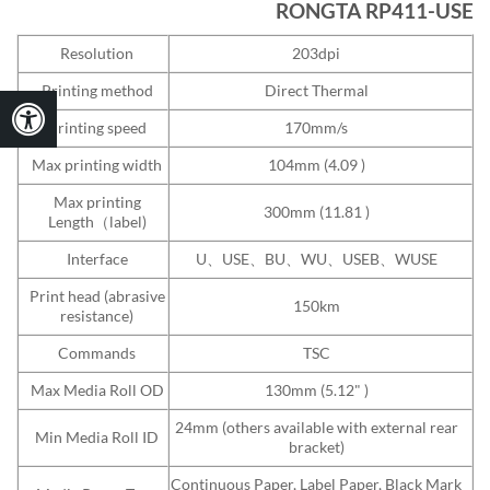
RONGTA RP411-USE
Resolution
203dpi
Printing method
Direct Thermal
Printing speed
170mm/s
Max printing width
104mm (4.09 )
Max printing
300mm (11.81 )
Length
（
label)
Interface
U、USE、BU、WU、USEB、WUSE
Print head (abrasive
150km
resistance)
Commands
TSC
Max Media Roll OD
130mm (5.12" )
24mm (others available with external rear
Min Media Roll ID
bracket)
Continuous Paper, Label Paper, Black Mark