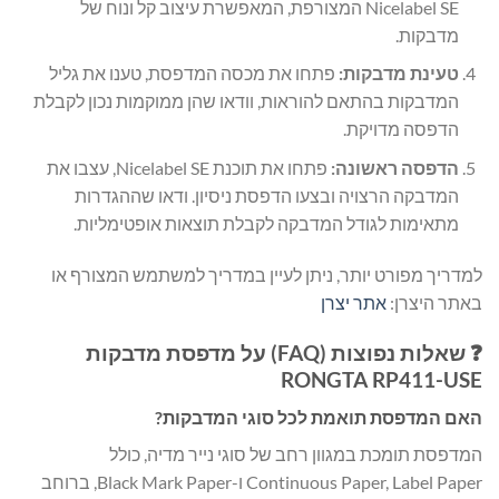
Nicelabel SE המצורפת, המאפשרת עיצוב קל ונוח של
מדבקות.
טעינת מדבקות:
פתחו את מכסה המדפסת, טענו את גליל
המדבקות בהתאם להוראות, וודאו שהן ממוקמות נכון לקבלת
הדפסה מדויקת.
הדפסה ראשונה:
פתחו את תוכנת Nicelabel SE, עצבו את
המדבקה הרצויה ובצעו הדפסת ניסיון. ודאו שההגדרות
מתאימות לגודל המדבקה לקבלת תוצאות אופטימליות.
למדריך מפורט יותר, ניתן לעיין במדריך למשתמש המצורף או
באתר היצרן:
אתר יצרן
❓ שאלות נפוצות (FAQ) על מדפסת מדבקות
RONGTA RP411-USE
האם המדפסת תואמת לכל סוגי המדבקות?
המדפסת תומכת במגוון רחב של סוגי נייר מדיה, כולל
Continuous Paper, Label Paper ו-Black Mark Paper, ברוחב