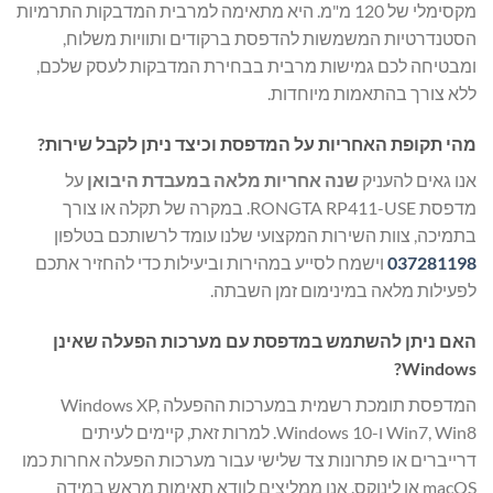
מקסימלי של 120 מ"מ. היא מתאימה למרבית המדבקות התרמיות
הסטנדרטיות המשמשות להדפסת ברקודים ותוויות משלוח,
ומבטיחה לכם גמישות מרבית בבחירת המדבקות לעסק שלכם,
ללא צורך בהתאמות מיוחדות.
מהי תקופת האחריות על המדפסת וכיצד ניתן לקבל שירות?
אנו גאים להעניק
שנה אחריות מלאה במעבדת היבואן
על
מדפסת RONGTA RP411-USE. במקרה של תקלה או צורך
בתמיכה, צוות השירות המקצועי שלנו עומד לרשותכם בטלפון
037281198
וישמח לסייע במהירות וביעילות כדי להחזיר אתכם
לפעילות מלאה במינימום זמן השבתה.
האם ניתן להשתמש במדפסת עם מערכות הפעלה שאינן
Windows?
המדפסת תומכת רשמית במערכות ההפעלה Windows XP,
Win7, Win8 ו-Windows 10. למרות זאת, קיימים לעיתים
דרייברים או פתרונות צד שלישי עבור מערכות הפעלה אחרות כמו
macOS או לינוקס. אנו ממליצים לוודא תאימות מראש במידה