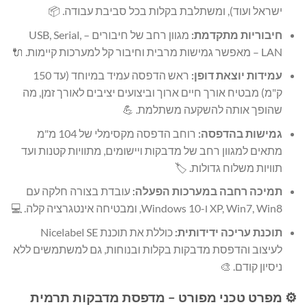
ישראל ועוד), ומשתלבת בקלות בכל סביבת עבודה. 📦
חיבוריות מתקדמת:
מגוון רחב של חיבורים – USB, Serial,
LAN – מאפשר גמישות מרבית וחיבור קל למערכות קיימות. 🔌
עמידות יוצאת דופן:
ראש הדפסה עמיד במיוחד (עד 150
ק"מ) מבטיח אורך חיים ארוך וביצועים יציבים לאורך זמן, מה
שהופך אותה להשקעה משתלמת. 💪
גמישות בהדפסה:
רוחב הדפסה מקסימלי של 104 מ"מ
מתאים למגוון רחב של מדבקות ויישומים, מתוויות קטנות ועד
תוויות משלוח גדולות. 🏷️
תמיכה רחבה במערכות הפעלה:
עובדת בצורה חלקה עם
XP, Win7, Win8 ו-Windows 10, ומבטיחה אינטגרציה קלה. 💻
תוכנת עריכה ידידותית:
כוללת את תוכנת Nicelabel SE
לעיצוב והדפסת מדבקות בקלות ובנוחות, גם למשתמשים ללא
ניסיון קודם. 🎨
⚙️ מפרט טכני מפורט – מדפסת מדבקות תרמית