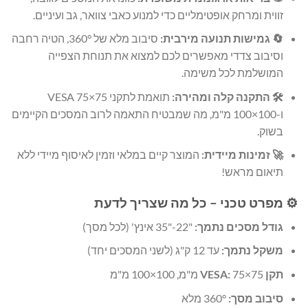
זווית ומרחק אופטימליים כדי למנוע כאבי צוואר, גב ועיניים.
🔄 גמישות תנועה מירבית:
סיבוב מלא של 360°, הטיה רחבה
וסיבוב צדדי מאפשרים לכם למצוא את תנוחת הצפייה
המושלמת לכל משימה.
🛠️ התקנה קלה ומהירה:
תואמת לתקני VESA 75×75
ו-100×100 מ"מ, מה שמבטיח התאמה לרוב המסכים הקיימים
בשוק.
🚀 זמינות מיידית:
המוצר קיים במלאי וזמין לאיסוף מיידי ללא
תיאום מראש!
⚙️ מפרט טכני – כל מה שצריך לדעת
גודל מסכים נתמך:
"22-"35 אינץ' (לכל מסך)
משקל נתמך:
עד 12 ק"ג (לשני המסכים יחד)
תקן VESA:
75×75 מ"מ, 100×100 מ"מ
סיבוב מסך:
360° מלא