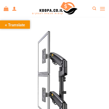
Ski
t
conten
Translate »