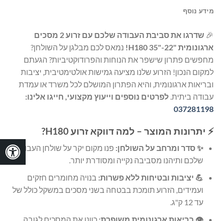
מידע נוסף
🎉
שדרגו את סביבת העבודה שלכם עם זרוע 2 מסכים
ארגונומית "22-"35 H180!
נמאס לכם מבלגן על השולחן?
מחפשים פתרון שישפר את הנוחות והפרודוקטיביות? הגעתם
למקום הנכון! הזרוע שלנו מציעה גמישות אולטימטיבית, יציבות
ובריאות ארגונומית, והיא הפתרון המושלם לכל משרד או עמדת
עבודה ביתית.
לפרטים נוספים וייעוץ מקצועי, חייגו אלינו:
037281198
⚡ יתרונות המוצר – למה דווקא זרוע H180?
✨ סדר ומרחב על השולחן:
פנו מקום יקר על שולחן העבודה
שלכם ותיהנו מסביבה נקייה ומסודרת יותר.
💪 יציבות ובטיחות ללא פשרות:
בנויה מחומרים חזקים
ועמידים, הזרוע תומכת בבטחה בשני מסכים במשקל כולל של
עד 12 ק"ג.
👁️ בריאות ארגונומית משופרת:
כוונו את המסכים לגובה,