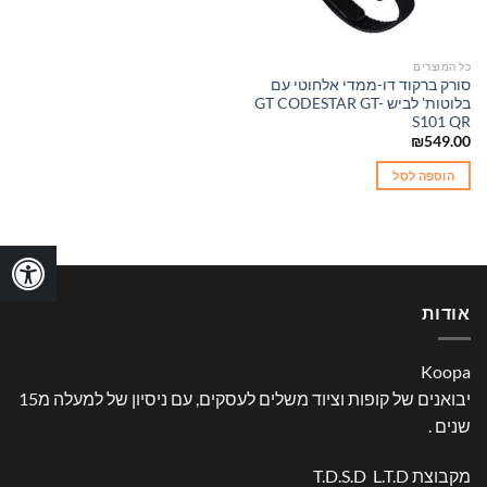
כל המוצרים
סורק ברקוד דו-ממדי אלחוטי עם
בלוטות' לביש GT CODESTAR GT-
S101 QR
₪
549.00
הוספה לסל
אודות
Koopa
יבואנים של קופות וציוד משלים לעסקים, עם ניסיון של למעלה מ15
שנים .
מקבוצת T.D.S.D L.T.D