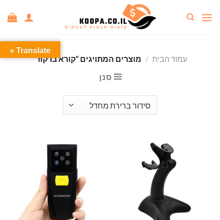
Ski
t
conten
Translate »
עמוד הבית
/
מוצרים המתויגים “קורא ברקוד”
סנן