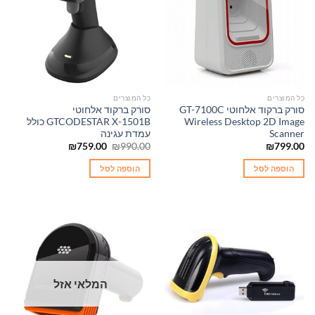
כל המוצרים
כל המוצרים
סורק ברקוד אלחוטי GT-7100C
סורק ברקוד אלחוטי
Wireless Desktop 2D Image
GTCODESTAR X-1501B כולל
Scanner
עמדת עגינה
המחיר
המחיר
₪
759.00
₪
990.00
₪
799.00
המקורי
הנוכחי
היה:
הוא:
הוספה לסל
הוספה לסל
₪759.00.
₪990.00.
המלאי אזל