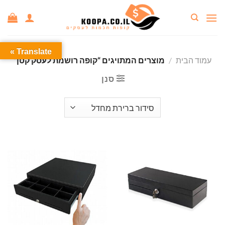
Ski
t
conten
Translate »
עמוד הבית
/
מוצרים המתויגים “קופה רושמת לעסק קטן”
סנן