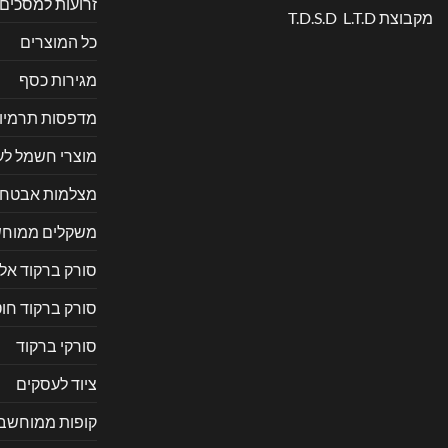
זרועות למסכים
מקבוצת T.D.S.D L.T.D
כל המוצרים
מגירות כסף
מדפסות תרמיו
מוצרי חשמל ל
מצלמות אבטח
משקלים ממוחש
סורק ברקוד אל
סורק ברקוד חוט
סורקי ברקוד
ציוד לעסקים
קופות ממוחשב