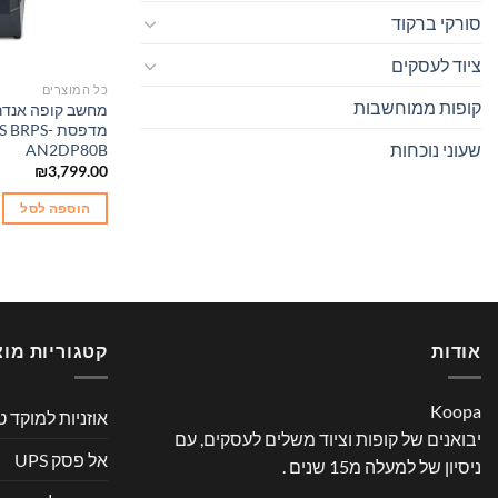
סורקי ברקוד
ציוד לעסקים
כל המוצרים
קופות ממוחשבות
מחשב קופה אנדרו
מדפסת RPS
שעוני נוכחות
AN2DP80B
₪
3,799.00
הוספה לסל
אודות
קטגוריות מוצ
Koopa
אוזניות למוקד ט
יבואנים של קופות וציוד משלים לעסקים, עם
אל פסק UPS
ניסיון של למעלה מ15 שנים .