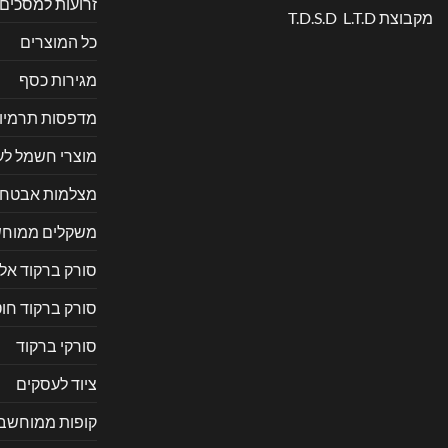
זרועות למסכים
מקבוצת T.D.S.D L.T.D
כל המוצרים
מגירות כסף
מדפסות תרמיו
מוצרי חשמל ל
מצלמות אבטח
משקלים ממוחש
סורק ברקוד אל
סורק ברקוד חוט
סורקי ברקוד
ציוד לעסקים
קופות ממוחשב