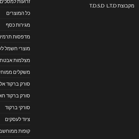
זרועות למסכים
מקבוצת T.D.S.D L.T.D
כל המוצרים
מגירות כסף
מדפסות תרמיו
מוצרי חשמל ל
מצלמות אבטח
משקלים ממוחש
סורק ברקוד אל
סורק ברקוד חוט
סורקי ברקוד
ציוד לעסקים
קופות ממוחשב