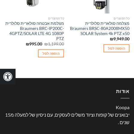
כל המוצרים
כל המוצרים
מצלמה סולארית סלולרית
מצלמת אבטחה סולארית סלולרית
Braumers BRC-IP200C-
Braumers BRSC-80A2008MX50
4GPTZ/SOLAR LTE 4G 1080P
SOLAR System 4k PTZ x50
PTZ
₪
9,949.00
המחיר
המחיר
₪
995.00
₪
1,199.00
המקורי
הנוכחי
הוספה לסל
היה:
הוא:
הוספה לסל
₪995.00.
₪1,199.00.
אודות
Koopa
יבואנים של קופות וציוד משלים לעסקים, עם ניסיון של למעלה מ15
שנים .