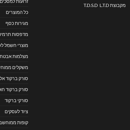
זרועות למסכים
מקבוצת T.D.S.D L.T.D
כל המוצרים
מגירות כסף
מדפסות תרמיו
מוצרי חשמל ל
מצלמות אבטח
משקלים ממוחש
סורק ברקוד אל
סורק ברקוד חוט
סורקי ברקוד
ציוד לעסקים
קופות ממוחשב