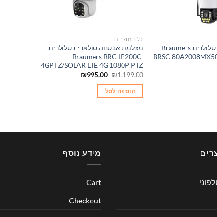
כל המוצרים
מצלמה סולארית סלולרית Braumers
מצלמת אבטחה סולארית סלולרית
Braumers BRC-IP200C-
BRSC-80A2008MX50
4GPTZ/SOLAR LTE 4G 1080P PTZ
המחיר
המחיר
₪
995.00
₪
1,199.00
המקורי
הנוכחי
היה:
הוא:
הוספה לסל
₪995.00.
₪1,199.00.
רים
מידע נוסף
לפוני
Cart
Checkout