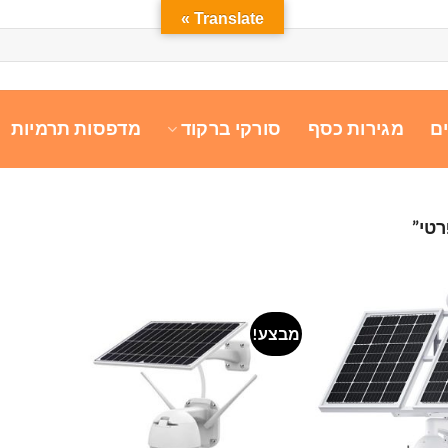
Translate »
ם
מגירות כסף
סורקי ברקוד
מדפסות תרמיות
טי”
מבצע!