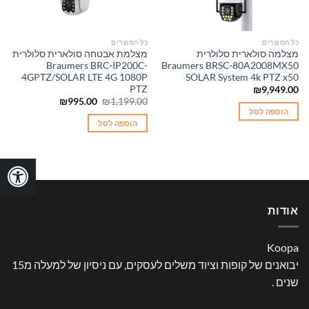
כל המוצרים
כל המוצרים
מצלמה סולארית סלולרית
מצלמת אבטחה סולארית סלולרית
Braumers BRC-IP200C-
Braumers BRSC-80A2008MX50
4GPTZ/SOLAR LTE 4G 1080P
SOLAR System 4k PTZ x50
PTZ
₪
9,949.00
המחיר
המחיר
₪
995.00
₪
1,199.00
המקורי
הנוכחי
הוספה לסל
היה:
הוא:
הוספה לסל
₪995.00.
₪1,199.00.
אודות
Koopa
יבואנים של קופות וציוד משלים לעסקים, עם ניסיון של למעלה מ15
שנים .