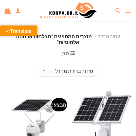
Ski
t
conten
Translate »
עמוד הבית
/
מוצרים המתויגים “מצלמות אבטחה
אלחוטיות”
סנן
מבצע!