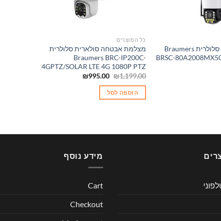
כל המוצרים
מצלמה סולארית סלולרית Braumers
מצלמת אבטחה סולארית סלולרית
Braumers BRC-IP200C-
BRSC-80A2008MX50
4GPTZ/SOLAR LTE 4G 1080P PTZ
המחיר
המחיר
₪
995.00
₪
1,199.00
המקורי
הנוכחי
היה:
הוא:
הוספה לסל
₪995.00.
₪1,199.00.
רים
מידע נוסף
לפוני
Cart
Checkout