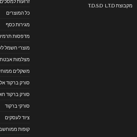
זרועות למסכים
מקבוצת T.D.S.D L.T.D
כל המוצרים
מגירות כסף
מדפסות תרמיו
מוצרי חשמל ל
מצלמות אבטח
משקלים ממוחש
סורק ברקוד אל
סורק ברקוד חוט
סורקי ברקוד
ציוד לעסקים
קופות ממוחשב