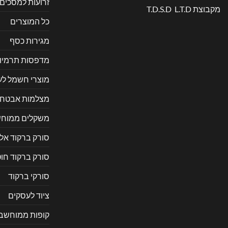
זרועות למסכים
מקבוצת T.D.S.D L.T.D
כל המוצרים
מגירות כסף
מדפסות תרמיו
מוצרי חשמל ל
מצלמות אבטח
משקלים ממוחש
סורק ברקוד אל
סורק ברקוד חוט
סורקי ברקוד
ציוד לעסקים
קופות ממוחשב