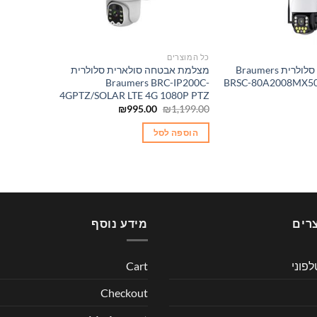
כל המוצרים
מצלמה סולארית סלולרית Braumers
מצלמת אבטחה סולארית סלולרית
Braumers BRC-IP200C-
BRSC-80A2008MX50
4GPTZ/SOLAR LTE 4G 1080P PTZ
המחיר
המחיר
₪
995.00
₪
1,199.00
המקורי
הנוכחי
היה:
הוא:
הוספה לסל
₪995.00.
₪1,199.00.
רים
מידע נוסף
לפוני
Cart
Checkout