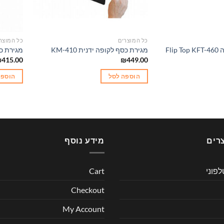
כל המוצרים
כל המוצר
Fli
מגירת כסף לקופה ידנית KM-410
מגירת כסף 
₪
415.00
₪
449.00
הוספה לסל
הוספה
רים
מידע נוסף
לפוני
Cart
Checkout
My Account