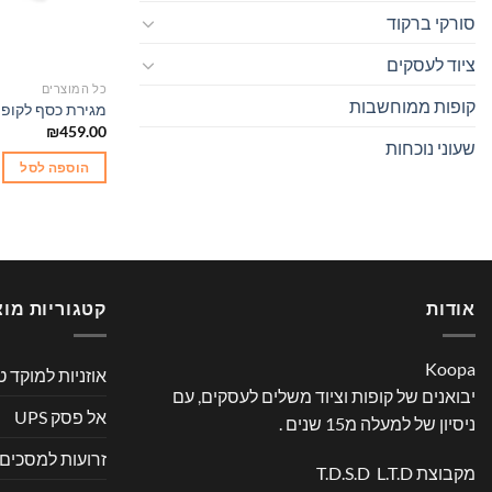
סורקי ברקוד
ציוד לעסקים
כל המוצרים
קופות ממוחשבות
מגירת כסף לקופה p Top KFT-460
₪
459.00
שעוני נוכחות
הוספה לסל
אודות
קטגוריות מוצ
Koopa
אוזניות למוקד ט
יבואנים של קופות וציוד משלים לעסקים, עם
אל פסק UPS
ניסיון של למעלה מ15 שנים .
זרועות למסכים
מקבוצת T.D.S.D L.T.D