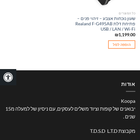
כל המוצרים
שעון נוכחות אצבע – זיהוי פנים –
פתיחת דלת Realand F-G495AB
USB / LAN / Wi-Fi
₪
1,199.00
הוספה לסל
אודות
Koopa
יבואנים של קופות וציוד משלים לעסקים, עם ניסיון של למעלה מ15
שנים .
מקבוצת T.D.S.D L.T.D